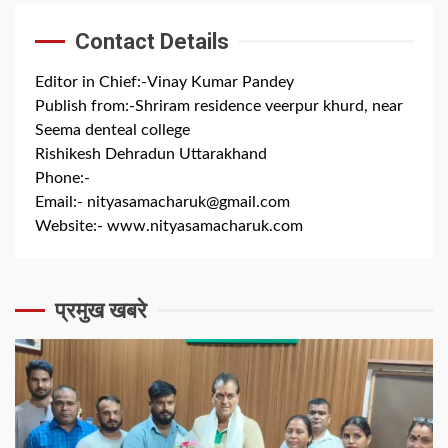
Contact Details
Editor in Chief:-Vinay Kumar Pandey
Publish from:-
Shriram residence veerpur khurd, near
Seema denteal college
Rishikesh Dehradun Uttarakhand
Phone:-
+91 8279844300
Email:-
nityasamacharuk@gmail.com
Website:-
www.nityasamacharuk.com
प्रमुख खबरे