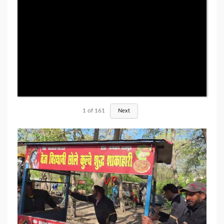
1
of
161
Next