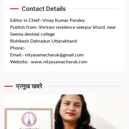
Contact Details
Editor in Chief:-Vinay Kumar Pandey
Publish from:-
Shriram residence veerpur khurd, near
Seema denteal college
Rishikesh Dehradun Uttarakhand
Phone:-
+91 8279844300
Email:-
nityasamacharuk@gmail.com
Website:-
www.nityasamacharuk.com
प्रमुख खबरे