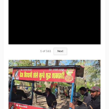
1
of
161
Next