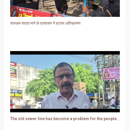
चारधाम यात्रा मार्ग से प्रशासन ने हटाया अतिक्रमण
The old sewer line has become a problem for the people. Sewer water is entering people's houses.