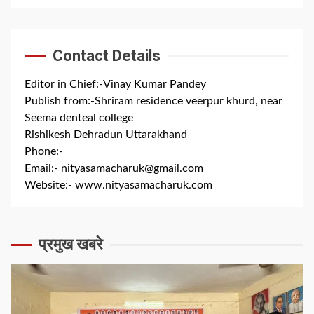
Contact Details
Editor in Chief:-Vinay Kumar Pandey
Publish from:-
Shriram residence veerpur khurd, near
Seema denteal college
Rishikesh Dehradun Uttarakhand
Phone:-
+91 8279844300
Email:-
nityasamacharuk@gmail.com
Website:-
www.nityasamacharuk.com
प्रमुख खबरे