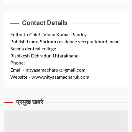
Contact Details
Editor in Chief:-Vinay Kumar Pandey
Publish from:-
Shriram residence veerpur khurd, near
Seema denteal college
Rishikesh Dehradun Uttarakhand
Phone:-
+91 8279844300
Email:-
nityasamacharuk@gmail.com
Website:-
www.nityasamacharuk.com
प्रमुख खबरे