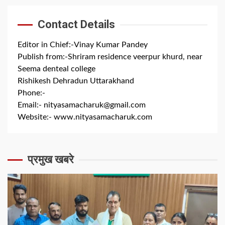
Contact Details
Editor in Chief:-Vinay Kumar Pandey
Publish from:-
Shriram residence veerpur khurd, near
Seema denteal college
Rishikesh Dehradun Uttarakhand
Phone:-
+91 8279844300
Email:-
nityasamacharuk@gmail.com
Website:-
www.nityasamacharuk.com
प्रमुख खबरे