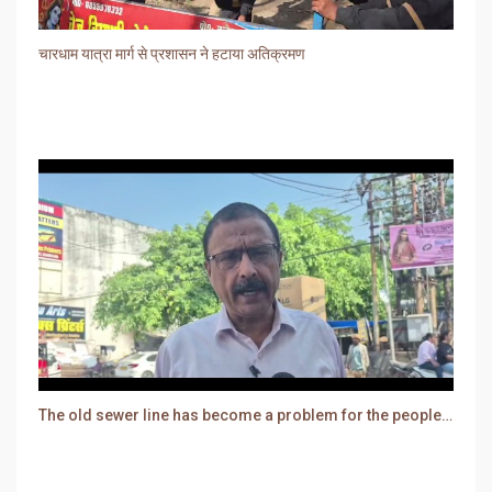
चारधाम यात्रा मार्ग से प्रशासन ने हटाया अतिक्रमण
The old sewer line has become a problem for the people. Sewer water is entering people's houses.