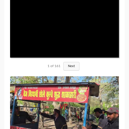
1
of
161
Next