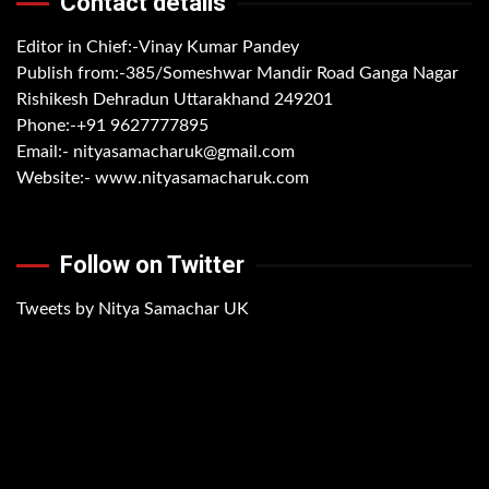
Contact details
Editor in Chief:-Vinay Kumar Pandey
Publish from:-
385/Someshwar Mandir Road Ganga Nagar
Rishikesh Dehradun Uttarakhand 249201
Phone:-
+91 9627777895
Email:-
nityasamacharuk@gmail.com
Website:-
www.nityasamacharuk.com
Follow on Twitter
Tweets by Nitya Samachar UK