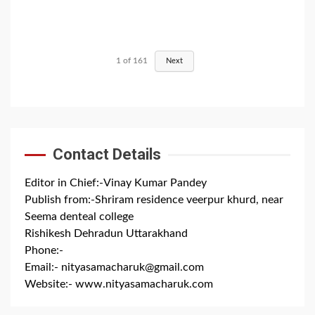
1
of
161
Next
Contact Details
Editor in Chief:-Vinay Kumar Pandey
Publish from:-
Shriram residence veerpur khurd, near
Seema denteal college
Rishikesh Dehradun Uttarakhand
Phone:-
+91 8279844300
Email:-
nityasamacharuk@gmail.com
Website:-
www.nityasamacharuk.com