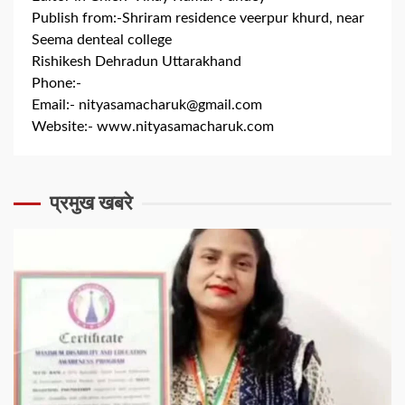
Publish from:-
Shriram residence veerpur khurd, near
Seema denteal college
Rishikesh Dehradun Uttarakhand
Phone:-
+91 8279844300
Email:-
nityasamacharuk@gmail.com
Website:-
www.nityasamacharuk.com
प्रमुख खबरे