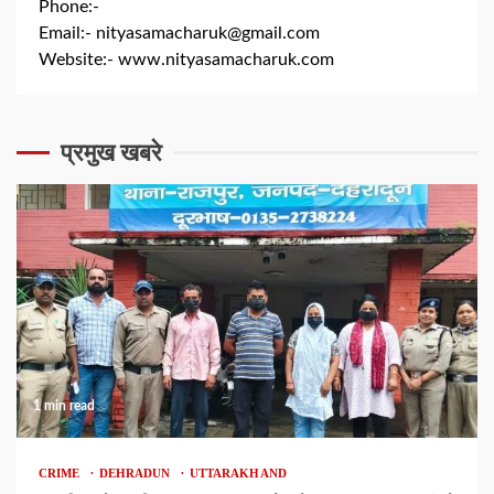
Phone:-
+91 8279844300
Email:-
nityasamacharuk@gmail.com
Website:-
www.nityasamacharuk.com
प्रमुख खबरे
1 min read
CRIME
DEHRADUN
UTTARAKHAND