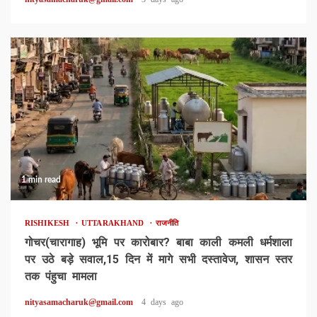
1 min read
RISHIKESH
UTTARAKHAND
राजनीति
गोचर(चारागाह) भूमि पर कारोबार? बाबा काली कमली धर्मशाला
पर उठे बड़े सवाल,15 दिन में मागे सभी दस्तावेज, शासन स्तर
तक पंहुचा मामला
nityasamacharuk@gmail.com
4 days ago