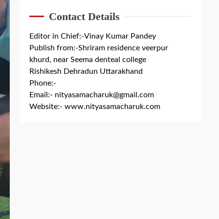
Contact Details
Editor in Chief:-Vinay Kumar Pandey
Publish from:-
Shriram residence veerpur
khurd, near Seema denteal college
Rishikesh Dehradun Uttarakhand
Phone:-
+91 8279844300
Email:-
nityasamacharuk@gmail.com
Website:-
www.nityasamacharuk.com