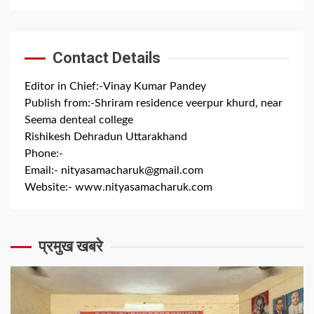
Contact Details
Editor in Chief:-Vinay Kumar Pandey
Publish from:-
Shriram residence veerpur khurd, near
Seema denteal college
Rishikesh Dehradun Uttarakhand
Phone:-
+91 8279844300
Email:-
nityasamacharuk@gmail.com
Website:-
www.nityasamacharuk.com
प्रमुख खबरे