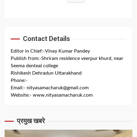
Contact Details
Editor in Chief:-Vinay Kumar Pandey
Publish from:-
Shriram residence veerpur khurd, near
Seema denteal college
Rishikesh Dehradun Uttarakhand
Phone:-
+91 8279844300
Email:-
nityasamacharuk@gmail.com
Website:-
www.nityasamacharuk.com
प्रमुख खबरे