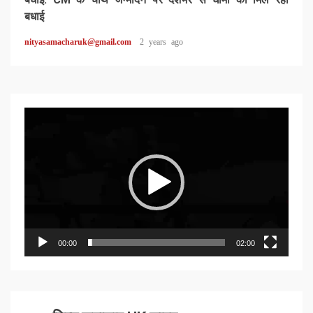
बधाई
nityasamacharuk@gmail.com
2 years ago
Video
Player
00:00
02:00