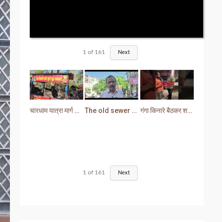
1
of
161
Next
चारधाम यात्रा मार्ग से प्रशासन ने हटाया अतिक्रमण
The old sewer line has become a problem for the people. Sewer water is entering people's houses.
गंगा किनारे बैठकर शराब पीना युवक को पड़ा भारी लोगों ने सिखा दी मर्यादा
1
of
161
Next