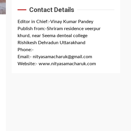
Contact Details
Editor in Chief:-Vinay Kumar Pandey
Publish from:-
Shriram residence veerpur
khurd, near Seema denteal college
Rishikesh Dehradun Uttarakhand
Phone:-
+91 8279844300
Email:-
nityasamacharuk@gmail.com
Website:-
www.nityasamacharuk.com