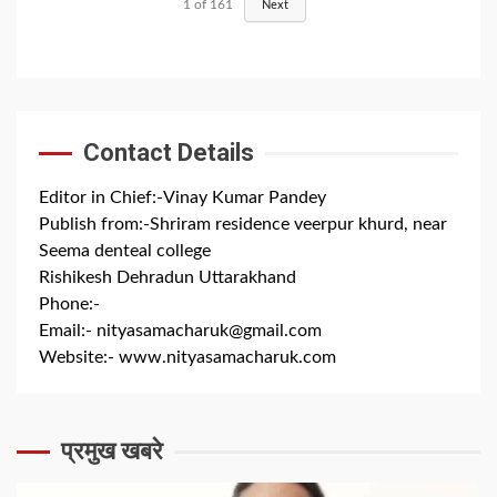
1
of
161
Next
Contact Details
Editor in Chief:-Vinay Kumar Pandey
Publish from:-
Shriram residence veerpur khurd, near
Seema denteal college
Rishikesh Dehradun Uttarakhand
Phone:-
+91 8279844300
Email:-
nityasamacharuk@gmail.com
Website:-
www.nityasamacharuk.com
प्रमुख खबरे