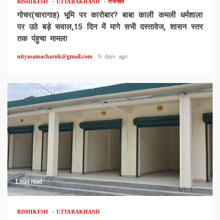
RISHIKESH
UTTARAKHAND
राजनीति
गोचर(चारागाह) भूमि पर कारोबार? बाबा काली कमली धर्मशाला
पर उठे बड़े सवाल,15 दिन में मागे सभी दस्तावेज, शासन स्तर
तक पंहुचा मामला
nityasamacharuk@gmail.com
6 days ago
1 min read
RISHIKESH
UTTARAKHAND