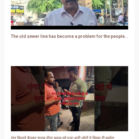
The old sewer line has become a problem for the people. Sewer water is entering people's houses.
गंगा किनारे बैठकर शराब पीना युवक को पड़ा भारी लोगों ने सिखा दी मर्यादा