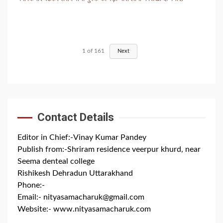
1
of
161
Next
Contact Details
Editor in Chief:-Vinay Kumar Pandey
Publish from:-
Shriram residence veerpur khurd, near
Seema denteal college
Rishikesh Dehradun Uttarakhand
Phone:-
+91 8279844300
Email:-
nityasamacharuk@gmail.com
Website:-
www.nityasamacharuk.com