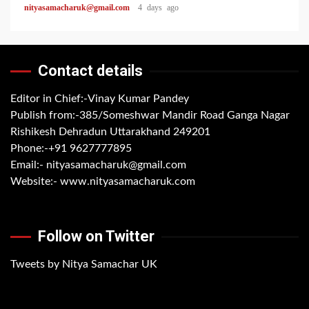
nityasamacharuk@gmail.com
4 days ago
Contact details
Editor in Chief:-Vinay Kumar Pandey
Publish from:-
385/Someshwar Mandir Road Ganga Nagar
Rishikesh Dehradun Uttarakhand 249201
Phone:-
+91 9627777895
Email:-
nityasamacharuk@gmail.com
Website:-
www.nityasamacharuk.com
Follow on Twitter
Tweets by Nitya Samachar UK