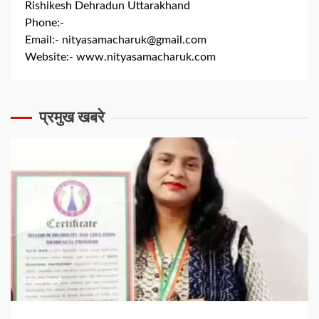
Rishikesh Dehradun Uttarakhand
Phone:-
+91 8279844300
Email:-
nityasamacharuk@gmail.com
Website:-
www.nityasamacharuk.com
प्रमुख खबरे
1 min read