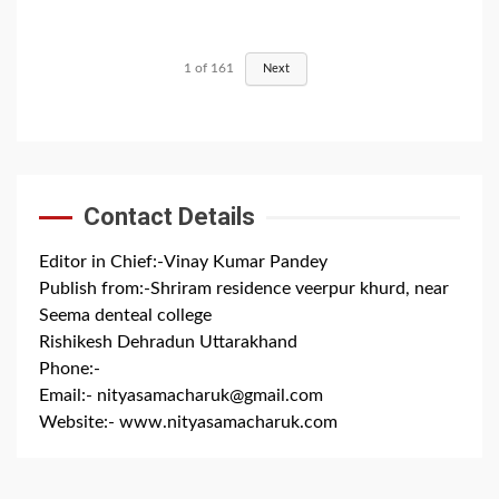
1
of
161
Next
Contact Details
Editor in Chief:-Vinay Kumar Pandey
Publish from:-
Shriram residence veerpur khurd, near
Seema denteal college
Rishikesh Dehradun Uttarakhand
Phone:-
+91 8279844300
Email:-
nityasamacharuk@gmail.com
Website:-
www.nityasamacharuk.com