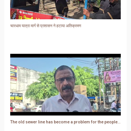
चारधाम यात्रा मार्ग से प्रशासन ने हटाया अतिक्रमण
The old sewer line has become a problem for the people. Sewer water is entering people's houses.