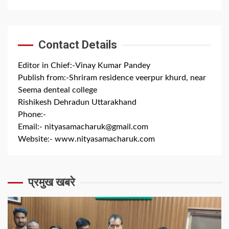
Contact Details
Editor in Chief:-Vinay Kumar Pandey
Publish from:-
Shriram residence veerpur khurd, near
Seema denteal college
Rishikesh Dehradun Uttarakhand
Phone:-
+91 8279844300
Email:-
nityasamacharuk@gmail.com
Website:-
www.nityasamacharuk.com
प्रमुख खबरे