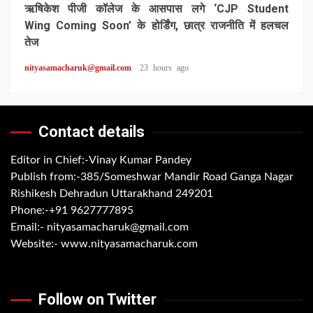
ऋषिकेश पीजी कॉलेज के आसपास लगे ‘CJP Student
Wing Coming Soon’ के होर्डिंग, छात्र राजनीति में हलचल
तेज
nityasamacharuk@gmail.com
23 hours ago
Contact details
Editor in Chief:-Vinay Kumar Pandey
Publish from:-
385/Someshwar Mandir Road Ganga Nagar
Rishikesh Dehradun Uttarakhand 249201
Phone:-
+91 9627777895
Email:-
nityasamacharuk@gmail.com
Website:-
www.nityasamacharuk.com
Follow on Twitter