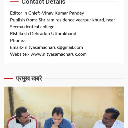
Contact Details
Editor in Chief:-Vinay Kumar Pandey
Publish from:-
Shriram residence veerpur khurd, near
Seema denteal college
Rishikesh Dehradun Uttarakhand
Phone:-
+91 8279844300
Email:-
nityasamacharuk@gmail.com
Website:-
www.nityasamacharuk.com
प्रमुख खबरे