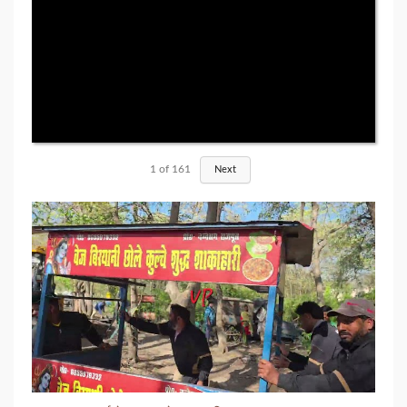
1
of
161
Next