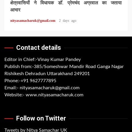
क्षेत्रवासियों ने विधायक डॉ. प्रेमचंद अग्रवाल का जताया
आभार
nityasamacharuk@gmail.com
2 days ago
Contact details
Editor in Chief:-Vinay Kumar Pandey
Publish from:-
385/Someshwar Mandir Road Ganga Nagar
Rishikesh Dehradun Uttarakhand 249201
Phone:-
+91 9627777895
Email:-
nityasamacharuk@gmail.com
Website:-
www.nityasamacharuk.com
Follow on Twitter
Tweets by Nitya Samachar UK