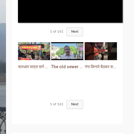
1
of
161
Next
चारधाम यात्रा मार्ग से प्रशासन ने हटाया अतिक्रमण
The old sewer line has become a problem for the people. Sewer water is entering people's houses.
गंगा किनारे बैठकर शराब पीना युवक को पड़ा भारी लोगों ने सिखा दी मर्यादा
1
of
161
Next