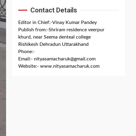
Contact Details
Editor in Chief:-Vinay Kumar Pandey
Publish from:-
Shriram residence veerpur
khurd, near Seema denteal college
Rishikesh Dehradun Uttarakhand
Phone:-
+91 8279844300
Email:-
nityasamacharuk@gmail.com
Website:-
www.nityasamacharuk.com