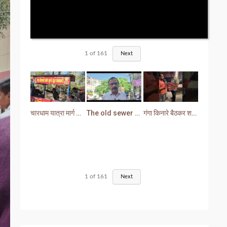
1
of
161
Next
चारधाम यात्रा मार्ग से प्रशासन ने हटाया अतिक्रमण
The old sewer line has become a problem for the people. Sewer water is entering people's houses.
गंगा किनारे बैठकर शराब पीना युवक को पड़ा भारी लोगों ने सिखा दी मर्यादा
1
of
161
Next