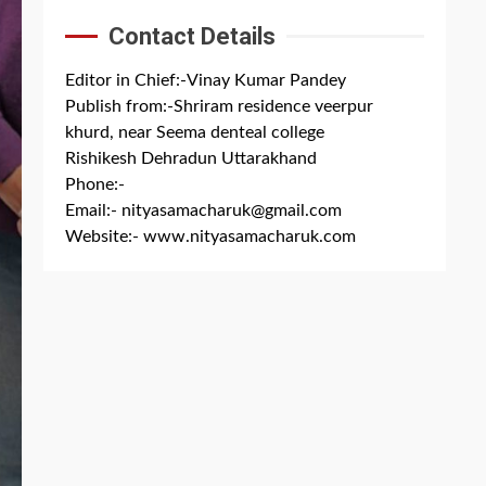
Contact Details
Editor in Chief:-Vinay Kumar Pandey
Publish from:-
Shriram residence veerpur
khurd, near Seema denteal college
Rishikesh Dehradun Uttarakhand
Phone:-
+91 8279844300
Email:-
nityasamacharuk@gmail.com
Website:-
www.nityasamacharuk.com