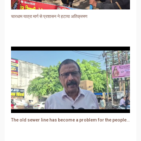
चारधाम यात्रा मार्ग से प्रशासन ने हटाया अतिक्रमण
The old sewer line has become a problem for the people. Sewer water is entering people's houses.