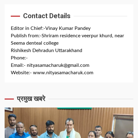
Contact Details
Editor in Chief:-Vinay Kumar Pandey
Publish from:-
Shriram residence veerpur khurd, near
Seema denteal college
Rishikesh Dehradun Uttarakhand
Phone:-
+91 8279844300
Email:-
nityasamacharuk@gmail.com
Website:-
www.nityasamacharuk.com
प्रमुख खबरे