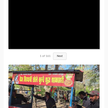
1
of
161
Next