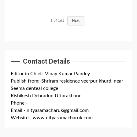
1
of
161
Next
Contact Details
Editor in Chief:-Vinay Kumar Pandey
Publish from:-
Shriram residence veerpur khurd, near
Seema denteal college
Rishikesh Dehradun Uttarakhand
Phone:-
+91 8279844300
Email:-
nityasamacharuk@gmail.com
Website:-
www.nityasamacharuk.com