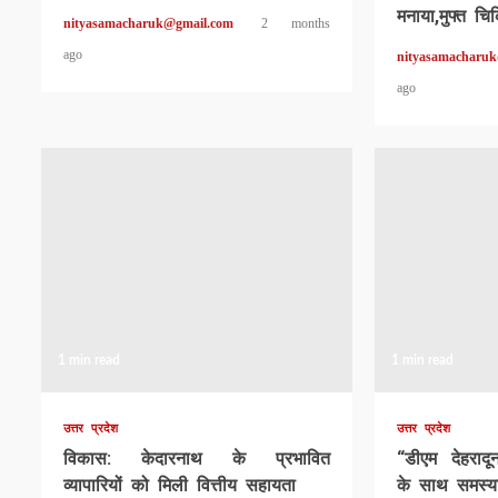
मनाया,मुफ्त चि
nityasamacharuk@gmail.com
2 months
ago
nityasamacharu
ago
1 min read
1 min read
उत्तर प्रदेश
उत्तर प्रदेश
विकास: केदारनाथ के प्रभावित
“डीएम देहराद
व्यापारियों को मिली वित्तीय सहायता
के साथ समस्या