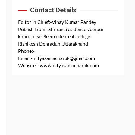
Contact Details
Editor in Chief:-Vinay Kumar Pandey
Publish from:-
Shriram residence veerpur
khurd, near Seema denteal college
Rishikesh Dehradun Uttarakhand
Phone:-
+91 8279844300
Email:-
nityasamacharuk@gmail.com
Website:-
www.nityasamacharuk.com