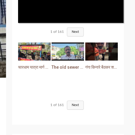
1
of
161
Next
चारधाम यात्रा मार्ग से प्रशासन ने हटाया अतिक्रमण
The old sewer line has become a problem for the people. Sewer water is entering people's houses.
गंगा किनारे बैठकर शराब पीना युवक को पड़ा भारी लोगों ने सिखा दी मर्यादा
1
of
161
Next