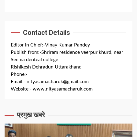
Contact Details
Editor in Chief:-Vinay Kumar Pandey
Publish from:-
Shriram residence veerpur khurd, near
Seema denteal college
Rishikesh Dehradun Uttarakhand
Phone:-
+91 8279844300
Email:-
nityasamacharuk@gmail.com
Website:-
www.nityasamacharuk.com
प्रमुख खबरे