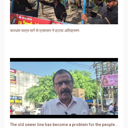
चारधाम यात्रा मार्ग से प्रशासन ने हटाया अतिक्रमण
The old sewer line has become a problem for the people. Sewer water is entering people's houses.