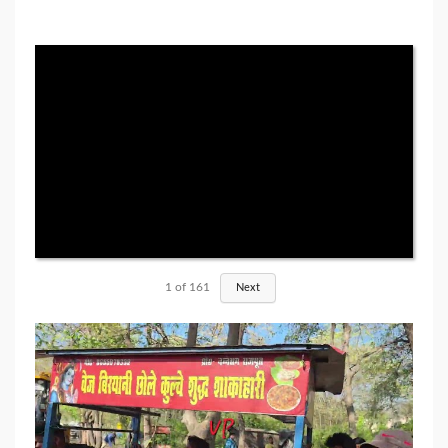
1
of
161
Next