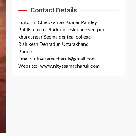
Contact Details
Editor in Chief:-Vinay Kumar Pandey
Publish from:-
Shriram residence veerpur
khurd, near Seema denteal college
Rishikesh Dehradun Uttarakhand
Phone:-
+91 8279844300
Email:-
nityasamacharuk@gmail.com
Website:-
www.nityasamacharuk.com