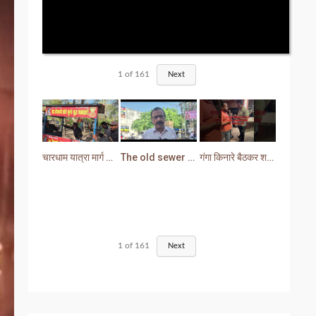
1
of
161
Next
चारधाम यात्रा मार्ग से प्रशासन ने हटाया अतिक्रमण
The old sewer line has become a problem for the people. Sewer water is entering people's houses.
गंगा किनारे बैठकर शराब पीना युवक को पड़ा भारी लोगों ने सिखा दी मर्यादा
1
of
161
Next