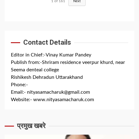
1
of
161
Next
Contact Details
Editor in Chief:-Vinay Kumar Pandey
Publish from:-
Shriram residence veerpur khurd, near
Seema denteal college
Rishikesh Dehradun Uttarakhand
Phone:-
+91 8279844300
Email:-
nityasamacharuk@gmail.com
Website:-
www.nityasamacharuk.com
प्रमुख खबरे