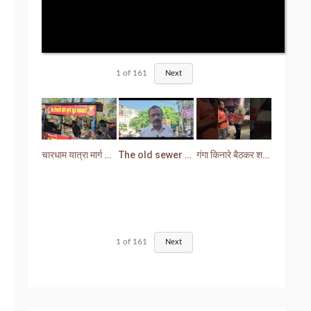
1
of
161
Next
चारधाम यात्रा मार्ग से प्रशासन ने हटाया अतिक्रमण
The old sewer line has become a problem for the people. Sewer water is entering people's houses.
गंगा किनारे बैठकर शराब पीना युवक को पड़ा भारी लोगों ने सिखा दी मर्यादा
1
of
161
Next