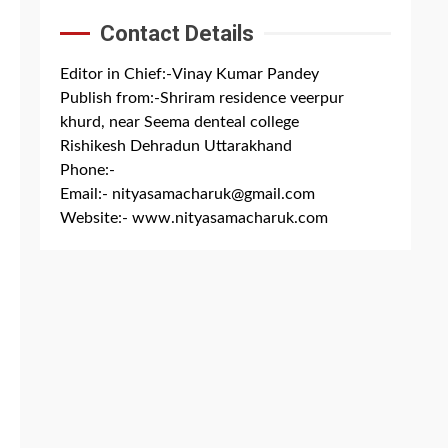
Contact Details
Editor in Chief:-Vinay Kumar Pandey
Publish from:-
Shriram residence veerpur
khurd, near Seema denteal college
Rishikesh Dehradun Uttarakhand
Phone:-
+91 8279844300
Email:-
nityasamacharuk@gmail.com
Website:-
www.nityasamacharuk.com