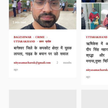
1 min read
1 min read
BAGESHWAR
CRIME
UTTARAKHAN
UTTARAKHAND
उत्तर प्रदेश
ऋषिकेश में 
बागेश्वर जिले के कपकोट क्षेत्र में युवक
दीप सिंह महार
लापता, गाइड के बयान पर उठे सवाल
श्रद्धा और
मनाया,मुफ्त चि
nityasamacharuk@gmail.com
2 months
ago
nityasamacharu
ago