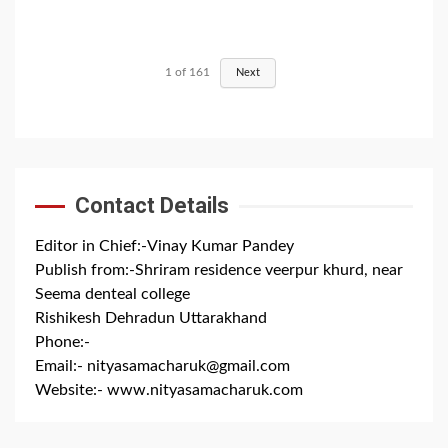
1
of
161
Next
Contact Details
Editor in Chief:-Vinay Kumar Pandey
Publish from:-
Shriram residence veerpur khurd, near
Seema denteal college
Rishikesh Dehradun Uttarakhand
Phone:-
+91 8279844300
Email:-
nityasamacharuk@gmail.com
Website:-
www.nityasamacharuk.com