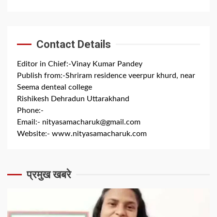
Contact Details
Editor in Chief:-Vinay Kumar Pandey
Publish from:-
Shriram residence veerpur khurd, near
Seema denteal college
Rishikesh Dehradun Uttarakhand
Phone:-
+91 8279844300
Email:-
nityasamacharuk@gmail.com
Website:-
www.nityasamacharuk.com
प्रमुख खबरे