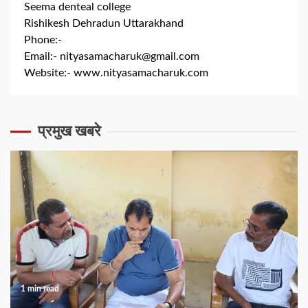
Seema denteal college
Rishikesh Dehradun Uttarakhand
Phone:-
+91 8279844300
Email:-
nityasamacharuk@gmail.com
Website:-
www.nityasamacharuk.com
प्रमुख खबरे
1 min read