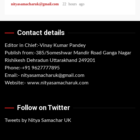
nityasamacharuk@gmail.com
22 hours ago
Contact details
Editor in Chief:-Vinay Kumar Pandey
Publish from:-
385/Someshwar Mandir Road Ganga Nagar
Rishikesh Dehradun Uttarakhand 249201
Phone:-
+91 9627777895
Email:-
nityasamacharuk@gmail.com
Website:-
www.nityasamacharuk.com
Follow on Twitter
Tweets by Nitya Samachar UK