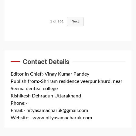
1
of
161
Next
Contact Details
Editor in Chief:-Vinay Kumar Pandey
Publish from:-
Shriram residence veerpur khurd, near
Seema denteal college
Rishikesh Dehradun Uttarakhand
Phone:-
+91 8279844300
Email:-
nityasamacharuk@gmail.com
Website:-
www.nityasamacharuk.com