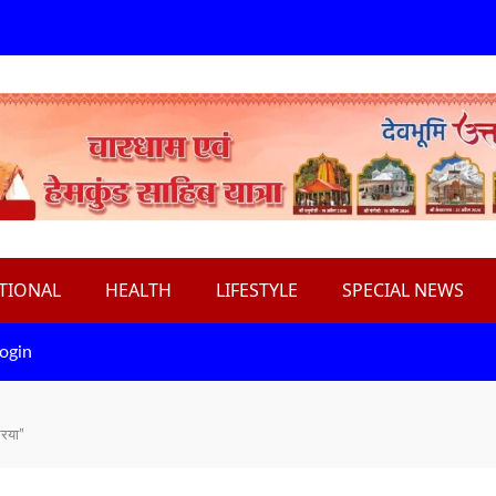
TIONAL
HEALTH
LIFESTYLE
SPECIAL NEWS
ogin
रिया”