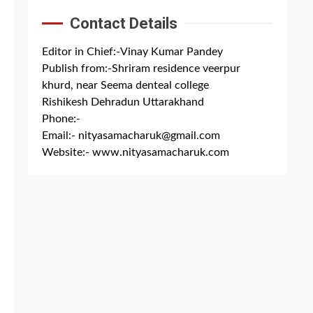
Contact Details
Editor in Chief:-Vinay Kumar Pandey
Publish from:-
Shriram residence veerpur
khurd, near Seema denteal college
Rishikesh Dehradun Uttarakhand
Phone:-
+91 8279844300
Email:-
nityasamacharuk@gmail.com
Website:-
www.nityasamacharuk.com