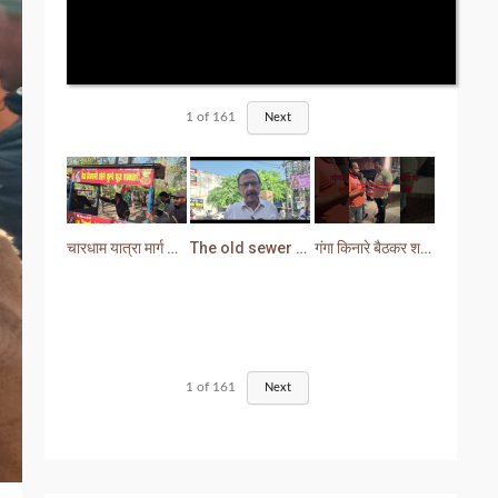
1
of
161
Next
चारधाम यात्रा मार्ग से प्रशासन ने हटाया अतिक्रमण
The old sewer line has become a problem for the people. Sewer water is entering people's houses.
गंगा किनारे बैठकर शराब पीना युवक को पड़ा भारी लोगों ने सिखा दी मर्यादा
1
of
161
Next