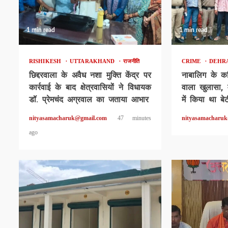
1 min read
1 min read
RISHIKESH
UTTARAKHAND
राजनीति
CRIME
DEHR
छिद्दरवाला के अवैध नशा मुक्ति केंद्र पर
नाबालिग के क
कार्रवाई के बाद क्षेत्रवासियों ने विधायक
वाला खुलासा, म
डॉ. प्रेमचंद अग्रवाल का जताया आभार
में किया था बे
nityasamacharuk@gmail.com
47 minutes
nityasamacharu
ago