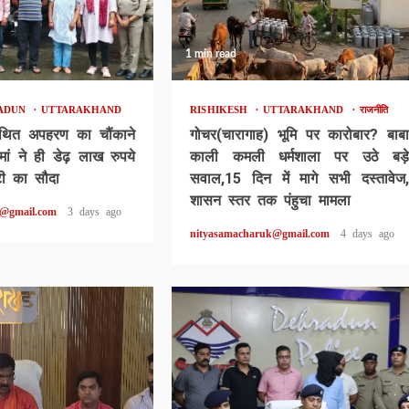
1 min read
ADUN
UTTARAKHAND
RISHIKESH
UTTARAKHAND
राजनीति
थित अपहरण का चौंकाने
गोचर(चारागाह) भूमि पर कारोबार? बाबा
ां ने ही डेढ़ लाख रुपये
काली कमली धर्मशाला पर उठे बड़े
टी का सौदा
सवाल,15 दिन में मागे सभी दस्तावेज,
शासन स्तर तक पंहुचा मामला
k@gmail.com
3 days ago
nityasamacharuk@gmail.com
4 days ago