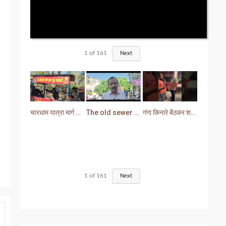
1
of
161
Next
चारधाम यात्रा मार्ग से प्रशासन ने हटाया अतिक्रमण
The old sewer line has become a problem for the people. Sewer water is entering people's houses.
गंगा किनारे बैठकर शराब पीना युवक को पड़ा भारी लोगों ने सिखा दी मर्यादा
1
of
161
Next