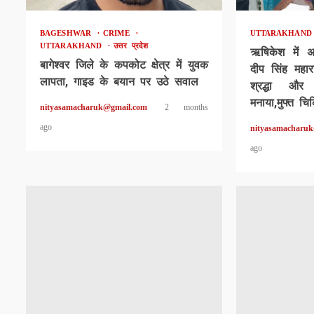
BAGESHWAR
CRIME
UTTARAKHAN
UTTARAKHAND
उत्तर प्रदेश
ऋषिकेश में 
बागेश्वर जिले के कपकोट क्षेत्र में युवक
दीप सिंह महार
लापता, गाइड के बयान पर उठे सवाल
श्रद्धा और
मनाया,मुफ्त चि
nityasamacharuk@gmail.com
2 months
ago
nityasamacharu
ago