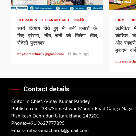
1 min read
1 min read
DEHRADUN
UTTARAKHAND
राजनीति
CRIME
R
स्वयं दिव्यांग होते हुए भी बनीं हजारों के
ऋषिकेश मे
लिए प्रेरणा, नीतू रानी को मिलेगा तीलू
कोशिश, त
रौतेली पुरस्कार
और रंगदार
मुकदमा दर्ज
nityasamacharuk@gmail.com
15 hours ago
nityasamach
Contact details
Editor in Chief:-Vinay Kumar Pandey
Publish from:-
385/Someshwar Mandir Road Ganga Nagar
Rishikesh Dehradun Uttarakhand 249201
Phone:-
+91 9627777895
Email:-
nityasamacharuk@gmail.com