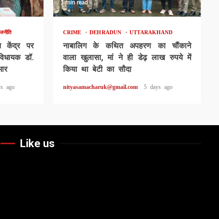
1 min read
ाजनीति
CRIME
DEHRADUN
UTTARAKHAND
ि केंद्र पर
नाबालिग के कथित अपहरण का चौंकाने
े विधायक डॉ.
वाला खुलासा, मां ने ही डेढ़ लाख रुपये में
भार
किया था बेटी का सौदा
ys ago
nityasamacharuk@gmail.com
5 days ago
Like us