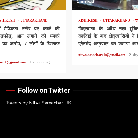
1 min read
ISHIKESH
UTTARAKHAND
RISHIKESH
UTTARAKHAND
र
ं मेडिकल स्टोर पर कब्जे की
छिद्दरवाला के अवैध नशा मुक्त
ोड़फोड़, आग लगाने की धमकी
कार्रवाई के बाद क्षेत्रवासियों न
ी का आरोप; 7 लोगों के खिलाफ
प्रेमचंद अग्रवाल का जताया आ
nityasamacharuk@gmail.com
2 da
aruk@gmail.com
16 hours ago
Follow on Twitter
Tweets by Nitya Samachar UK