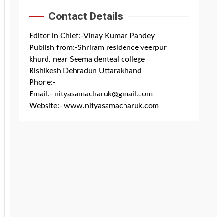
Contact Details
Editor in Chief:-Vinay Kumar Pandey
Publish from:-
Shriram residence veerpur
khurd, near Seema denteal college
Rishikesh Dehradun Uttarakhand
Phone:-
+91 8279844300
Email:-
nityasamacharuk@gmail.com
Website:-
www.nityasamacharuk.com