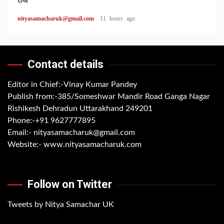
तेज
nityasamacharuk@gmail.com
11 hours ago
Contact details
Editor in Chief:-Vinay Kumar Pandey
Publish from:-
385/Someshwar Mandir Road Ganga Nagar
Rishikesh Dehradun Uttarakhand 249201
Phone:-
+91 9627777895
Email:-
nityasamacharuk@gmail.com
Website:-
www.nityasamacharuk.com
Follow on Twitter
Tweets by Nitya Samachar UK