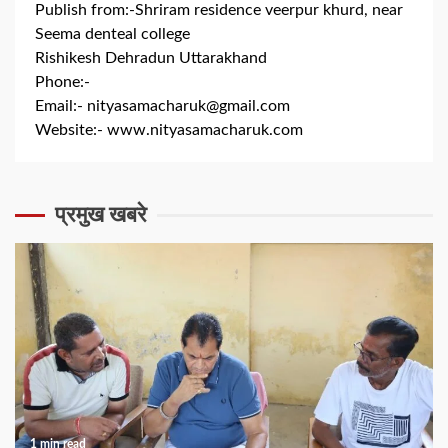
Publish from:-
Shriram residence veerpur khurd, near
Seema denteal college
Rishikesh Dehradun Uttarakhand
Phone:-
+91 8279844300
Email:-
nityasamacharuk@gmail.com
Website:-
www.nityasamacharuk.com
प्रमुख खबरे
1 min read