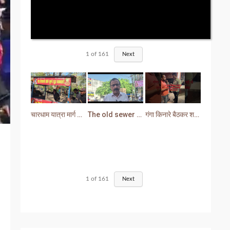
1
of
161
Next
चारधाम यात्रा मार्ग से प्रशासन ने हटाया अतिक्रमण
The old sewer line has become a problem for the people. Sewer water is entering people's houses.
गंगा किनारे बैठकर शराब पीना युवक को पड़ा भारी लोगों ने सिखा दी मर्यादा
1
of
161
Next