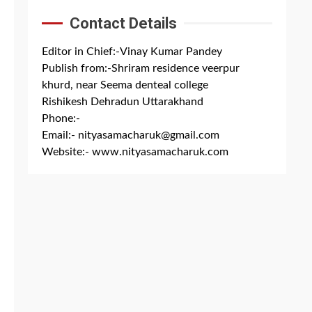
Contact Details
Editor in Chief:-Vinay Kumar Pandey
Publish from:-
Shriram residence veerpur
khurd, near Seema denteal college
Rishikesh Dehradun Uttarakhand
Phone:-
+91 8279844300
Email:-
nityasamacharuk@gmail.com
Website:-
www.nityasamacharuk.com