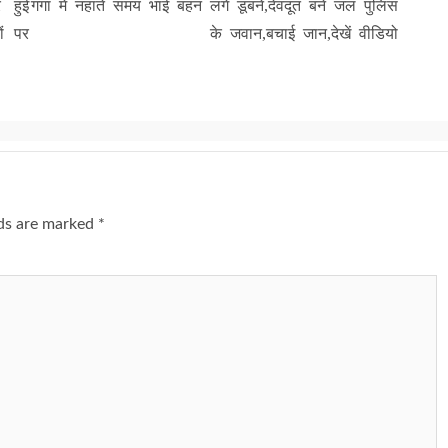
र हुई
गंगा में नहाते समय भाई बहन लगे डूबने,देवदूत बने जल पुलिस
ों पर
के जवान,बचाई जान,देखें वीडियो
lds are marked
*