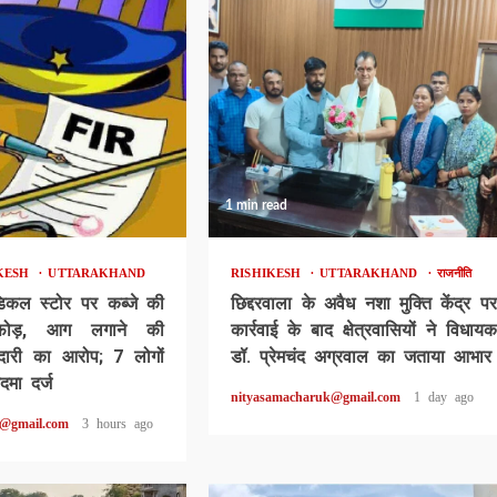
1 min read
IKESH
UTTARAKHAND
RISHIKESH
UTTARAKHAND
राजनीति
डिकल स्टोर पर कब्जे की
छिद्दरवाला के अवैध नशा मुक्ति केंद्र पर
़फोड़, आग लगाने की
कार्रवाई के बाद क्षेत्रवासियों ने विधायक
ारी का आरोप; 7 लोगों
डॉ. प्रेमचंद अग्रवाल का जताया आभार
मा दर्ज
nityasamacharuk@gmail.com
1 day ago
k@gmail.com
3 hours ago