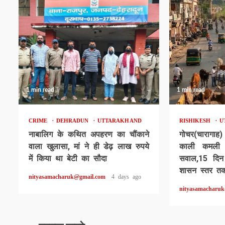
1 min read
1 min read
CRIME
DEHRADUN
UTTARAKHAND
RISHIKESH
U
नाबालिग के कथित अपहरण का चौंकाने
गोचर(चारागाह)
वाला खुलासा, मां ने ही डेढ़ लाख रुपये
काली कमली ध
में किया था बेटी का सौदा
सवाल,15 दिन 
शासन स्तर तक
nityasamacharuk@gmail.com
4 days ago
nityasamacharu