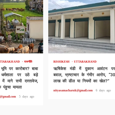
1 min read
TTARAKHAND
राजनीति
RISHIKESH
UTTARAKHAND
 भूमि पर कारोबार? बाबा
ऋषिकेश मंडी में दुकान आवंटन पर
र्मशाला पर उठे बड़े
बवाल, भ्रष्टाचार के गंभीर आरोप, “30
में मागे सभी दस्तावेज,
लाख की डील या नियमों का खेल?”
 पंहुचा मामला
nityasamacharuk@gmail.com
6 days ago
k@gmail.com
5 days ago