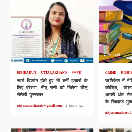
1 min read
1 min read
DEHRADUN
UTTARAKHAND
राजनीति
CRIME
RISH
स्वयं दिव्यांग होते हुए भी बनीं हजारों के
ऋषिकेश में मे
लिए प्रेरणा, नीतू रानी को मिलेगा तीलू
कोशिश, तोड
रौतेली पुरस्कार
धमकी और रंगद
के खिलाफ मुकद
nityasamacharuk@gmail.com
2 hours ago
nityasamacharu