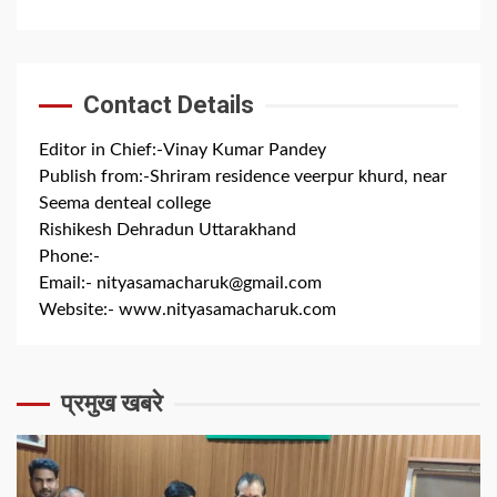
Contact Details
Editor in Chief:-Vinay Kumar Pandey
Publish from:-
Shriram residence veerpur khurd, near
Seema denteal college
Rishikesh Dehradun Uttarakhand
Phone:-
+91 8279844300
Email:-
nityasamacharuk@gmail.com
Website:-
www.nityasamacharuk.com
प्रमुख खबरे