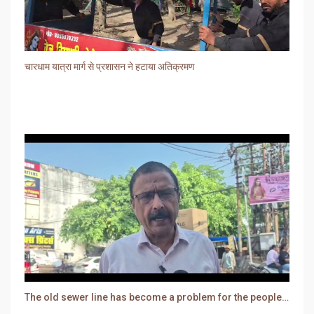
चारधाम यात्रा मार्ग से प्रशासन ने हटाया अतिक्रमण
The old sewer line has become a problem for the people. Sewer water is entering people's houses.