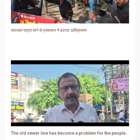
चारधाम यात्रा मार्ग से प्रशासन ने हटाया अतिक्रमण
The old sewer line has become a problem for the people. Sewer water is entering people's houses.