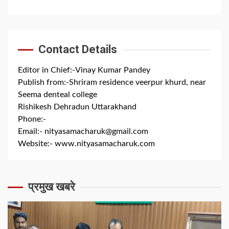
Contact Details
Editor in Chief:-Vinay Kumar Pandey
Publish from:-
Shriram residence veerpur khurd, near
Seema denteal college
Rishikesh Dehradun Uttarakhand
Phone:-
+91 8279844300
Email:-
nityasamacharuk@gmail.com
Website:-
www.nityasamacharuk.com
प्रमुख खबरे