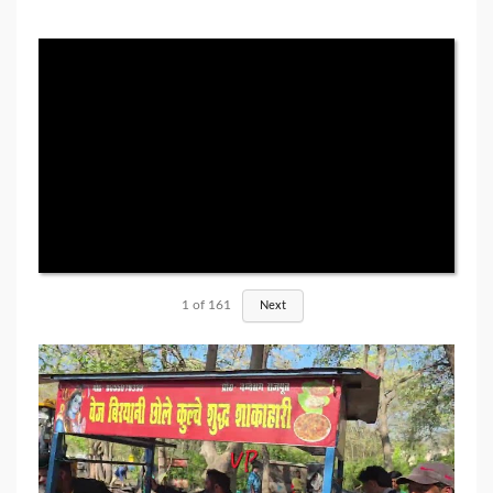
1
of
161
Next