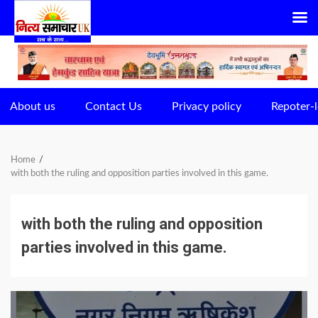
Skip
to
content
About us
Contact Us
Privacy policy
Repoter-l
Home
with both the ruling and opposition parties involved in this game.
with both the ruling and opposition
parties involved in this game.