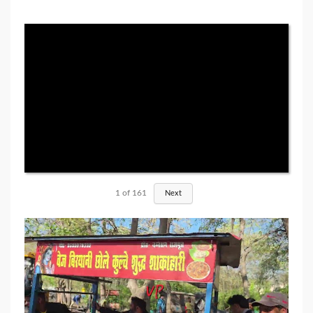
1
of
161
Next