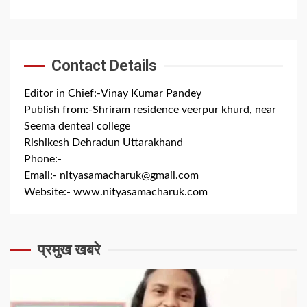
Contact Details
Editor in Chief:-Vinay Kumar Pandey
Publish from:-
Shriram residence veerpur khurd, near
Seema denteal college
Rishikesh Dehradun Uttarakhand
Phone:-
+91 8279844300
Email:-
nityasamacharuk@gmail.com
Website:-
www.nityasamacharuk.com
प्रमुख खबरे