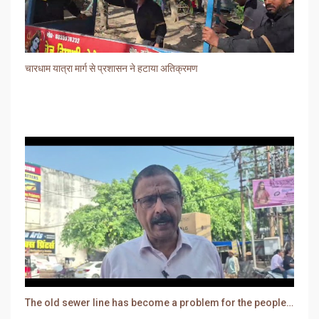
चारधाम यात्रा मार्ग से प्रशासन ने हटाया अतिक्रमण
The old sewer line has become a problem for the people. Sewer water is entering people's houses.