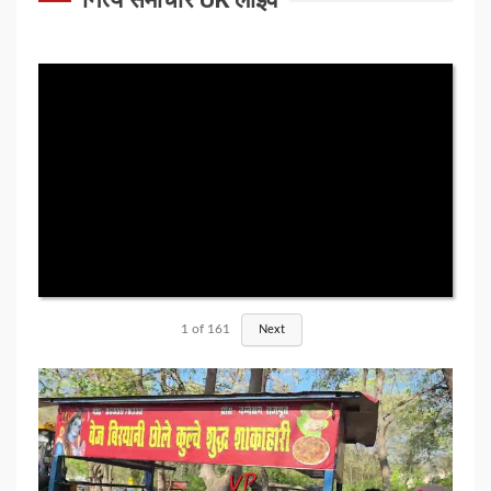
1
of
161
Next