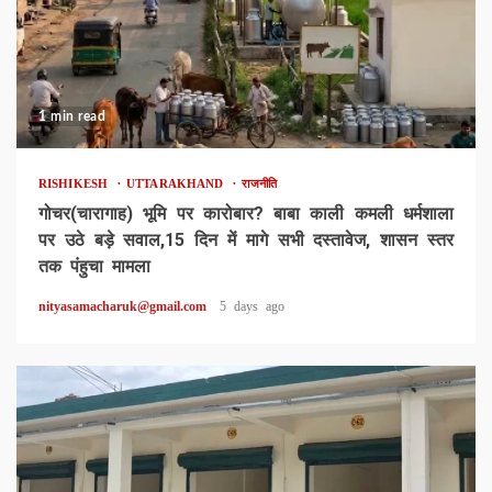
1 min read
RISHIKESH
UTTARAKHAND
राजनीति
गोचर(चारागाह) भूमि पर कारोबार? बाबा काली कमली धर्मशाला
पर उठे बड़े सवाल,15 दिन में मागे सभी दस्तावेज, शासन स्तर
तक पंहुचा मामला
nityasamacharuk@gmail.com
5 days ago