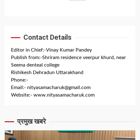
Contact Details
Editor in Chief:-Vinay Kumar Pandey
Publish from:-
Shriram residence veerpur khurd, near
Seema denteal college
Rishikesh Dehradun Uttarakhand
Phone:-
+91 8279844300
Email:-
nityasamacharuk@gmail.com
Website:-
www.nityasamacharuk.com
प्रमुख खबरे