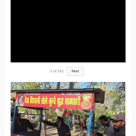
1
of
161
Next