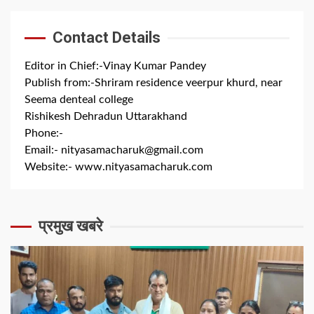
Contact Details
Editor in Chief:-Vinay Kumar Pandey
Publish from:-
Shriram residence veerpur khurd, near
Seema denteal college
Rishikesh Dehradun Uttarakhand
Phone:-
+91 8279844300
Email:-
nityasamacharuk@gmail.com
Website:-
www.nityasamacharuk.com
प्रमुख खबरे