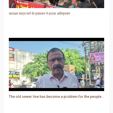
चारधाम यात्रा मार्ग से प्रशासन ने हटाया अतिक्रमण
The old sewer line has become a problem for the people. Sewer water is entering people's houses.