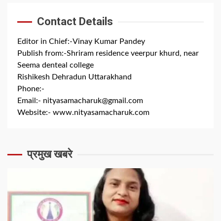
Contact Details
Editor in Chief:-Vinay Kumar Pandey
Publish from:-
Shriram residence veerpur khurd, near
Seema denteal college
Rishikesh Dehradun Uttarakhand
Phone:-
+91 8279844300
Email:-
nityasamacharuk@gmail.com
Website:-
www.nityasamacharuk.com
प्रमुख खबरे