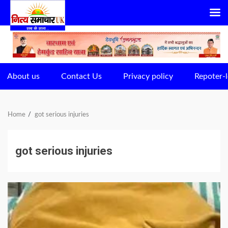
Skip
to
content
About us
Contact Us
Privacy policy
Repoter-l
Home
got serious injuries
got serious injuries