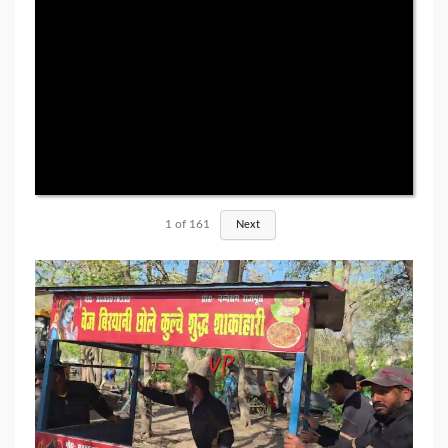
1
of
161
Next