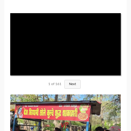
1
of
161
Next