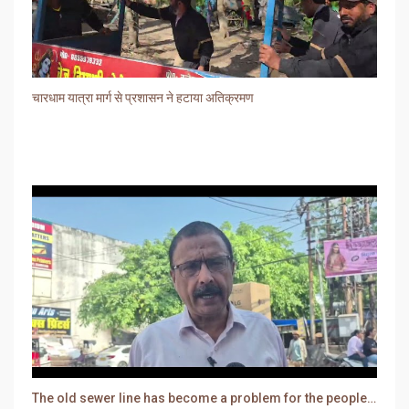
चारधाम यात्रा मार्ग से प्रशासन ने हटाया अतिक्रमण
The old sewer line has become a problem for the people. Sewer water is entering people's houses.