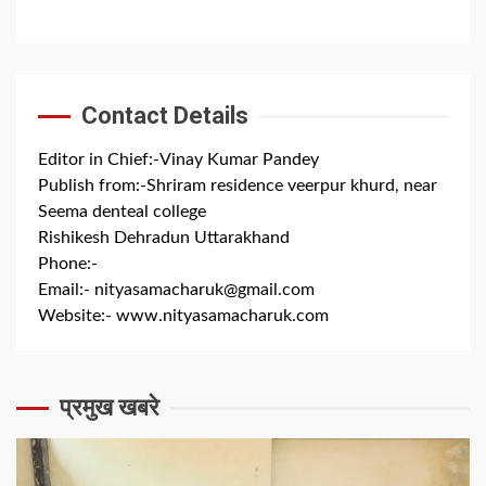
Contact Details
Editor in Chief:-Vinay Kumar Pandey
Publish from:-
Shriram residence veerpur khurd, near
Seema denteal college
Rishikesh Dehradun Uttarakhand
Phone:-
+91 8279844300
Email:-
nityasamacharuk@gmail.com
Website:-
www.nityasamacharuk.com
प्रमुख खबरे