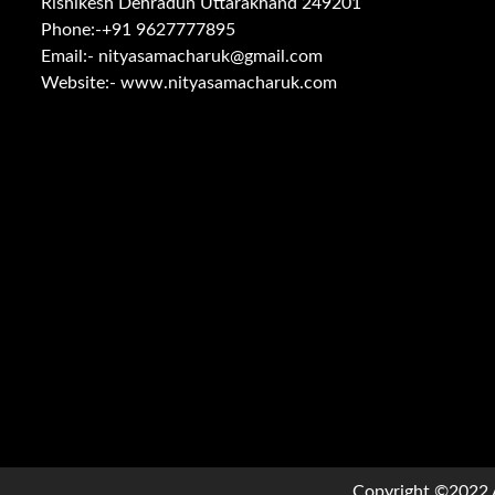
Rishikesh Dehradun Uttarakhand 249201
Phone:-
+91 9627777895
Email:-
nityasamacharuk@gmail.com
Website:-
www.nityasamacharuk.com
Copyright ©2022 A