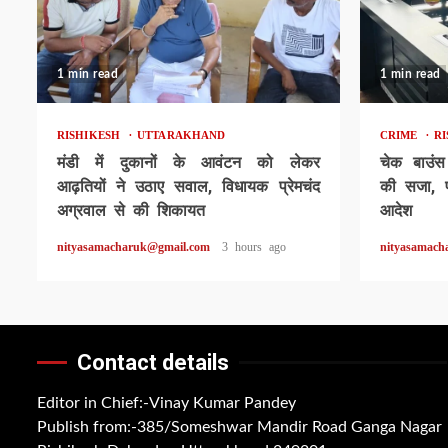
1 min read
1 min read
RISHIKESH
UTTARAKHAND
CRIME
R
मंडी में दुकानों के आवंटन को लेकर
चेक बाउंस
आढ़तियों ने उठाए सवाल, विधायक प्रेमचंद
की सजा, पा
अग्रवाल से की शिकायत
आदेश
nityasamacharuk@gmail.com
3 hours ago
nityasamach
Contact details
Editor in Chief:-Vinay Kumar Pandey
Publish from:-
385/Someshwar Mandir Road Ganga Nagar