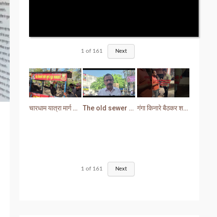
1
of
161
Next
चारधाम यात्रा मार्ग से प्रशासन ने हटाया अतिक्रमण
The old sewer line has become a problem for the people. Sewer water is entering people's houses.
गंगा किनारे बैठकर शराब पीना युवक को पड़ा भारी लोगों ने सिखा दी मर्यादा
1
of
161
Next