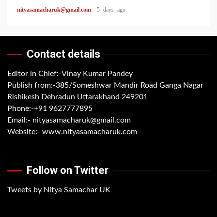
nityasamacharuk@gmail.com
5 days ago
Contact details
Editor in Chief:-Vinay Kumar Pandey
Publish from:-
385/Someshwar Mandir Road Ganga Nagar
Rishikesh Dehradun Uttarakhand 249201
Phone:-
+91 9627777895
Email:-
nityasamacharuk@gmail.com
Website:-
www.nityasamacharuk.com
Follow on Twitter
Tweets by Nitya Samachar UK