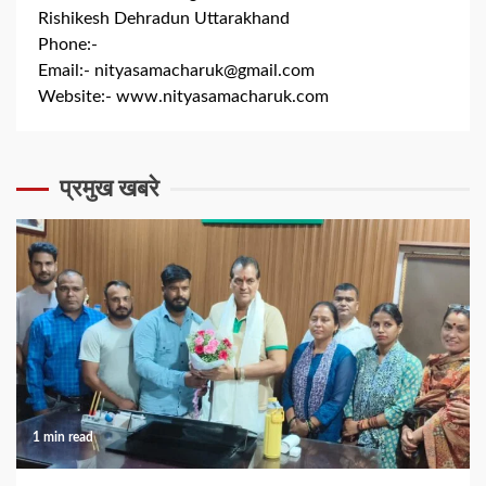
Rishikesh Dehradun Uttarakhand
Phone:-
+91 8279844300
Email:-
nityasamacharuk@gmail.com
Website:-
www.nityasamacharuk.com
प्रमुख खबरे
1 min read