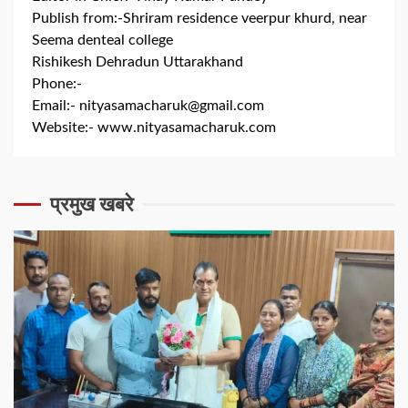
Publish from:-
Shriram residence veerpur khurd, near
Seema denteal college
Rishikesh Dehradun Uttarakhand
Phone:-
+91 8279844300
Email:-
nityasamacharuk@gmail.com
Website:-
www.nityasamacharuk.com
प्रमुख खबरे