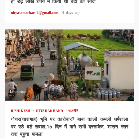
ही डेढ़ लाख रुपये में किया था बेटी का सौदा
nityasamacharuk@gmail.com
4 days ago
1 min read
RISHIKESH
UTTARAKHAND
राजनीति
गोचर(चारागाह) भूमि पर कारोबार? बाबा काली कमली धर्मशाला
पर उठे बड़े सवाल,15 दिन में मागे सभी दस्तावेज, शासन स्तर
तक पंहुचा मामला