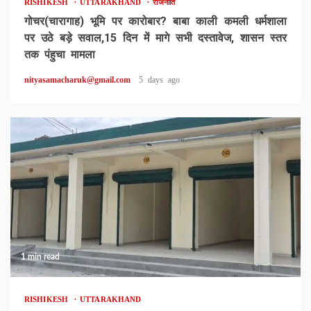
RISHIKESH
UTTARAKHAND
राजनीति
गोचर(चारागाह) भूमि पर कारोबार? बाबा काली कमली धर्मशाला
पर उठे बड़े सवाल,15 दिन में मागे सभी दस्तावेज, शासन स्तर
तक पंहुचा मामला
nityasamacharuk@gmail.com
5 days ago
1 min read
RISHIKESH
UTTARAKHAND