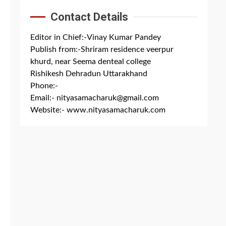
Contact Details
Editor in Chief:-Vinay Kumar Pandey
Publish from:-
Shriram residence veerpur
khurd, near Seema denteal college
Rishikesh Dehradun Uttarakhand
Phone:-
+91 8279844300
Email:-
nityasamacharuk@gmail.com
Website:-
www.nityasamacharuk.com