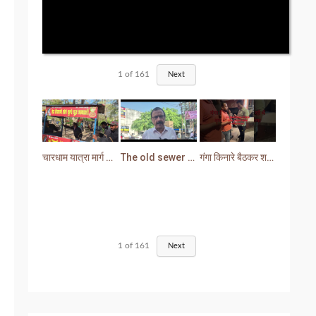
1
of
161
Next
चारधाम यात्रा मार्ग से प्रशासन ने हटाया अतिक्रमण
The old sewer line has become a problem for the people. Sewer water is entering people's houses.
गंगा किनारे बैठकर शराब पीना युवक को पड़ा भारी लोगों ने सिखा दी मर्यादा
1
of
161
Next