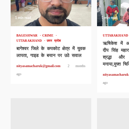
1 min read
1 min read
BAGESHWAR
CRIME
UTTARAKHAN
UTTARAKHAND
उत्तर प्रदेश
ऋषिकेश में 
बागेश्वर जिले के कपकोट क्षेत्र में युवक
दीप सिंह महार
लापता, गाइड के बयान पर उठे सवाल
श्रद्धा और
मनाया,मुफ्त चि
nityasamacharuk@gmail.com
2 months
ago
nityasamacharu
ago