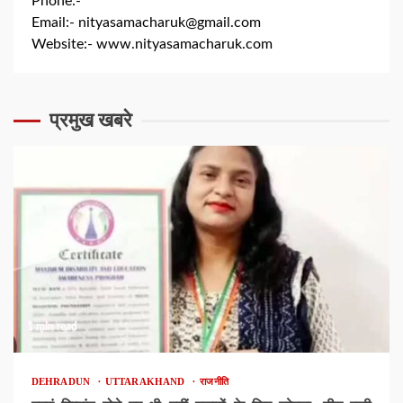
Phone:-
+91 8279844300
Email:-
nityasamacharuk@gmail.com
Website:-
www.nityasamacharuk.com
प्रमुख खबरे
1 min read
DEHRADUN
UTTARAKHAND
राजनीति