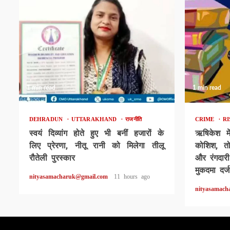
1 min read
1 min read
DEHRADUN
UTTARAKHAND
राजनीति
CRIME
R
स्वयं दिव्यांग होते हुए भी बनीं हजारों के
ऋषिकेश मे
लिए प्रेरणा, नीतू रानी को मिलेगा तीलू
कोशिश, त
रौतेली पुरस्कार
और रंगदार
मुकदमा दर्ज
nityasamacharuk@gmail.com
11 hours ago
nityasamach