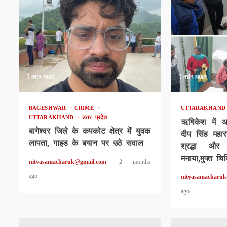
1 min read
1 min read
BAGESHWAR
CRIME
UTTARAKHAN
UTTARAKHAND
उत्तर प्रदेश
ऋषिकेश में 
बागेश्वर जिले के कपकोट क्षेत्र में युवक
दीप सिंह महार
लापता, गाइड के बयान पर उठे सवाल
श्रद्धा और
मनाया,मुफ्त चि
nityasamacharuk@gmail.com
2 months
ago
nityasamacharu
ago