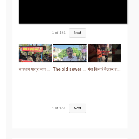
1
of
161
Next
चारधाम यात्रा मार्ग से प्रशासन ने हटाया अतिक्रमण
The old sewer line has become a problem for the people. Sewer water is entering people's houses.
गंगा किनारे बैठकर शराब पीना युवक को पड़ा भारी लोगों ने सिखा दी मर्यादा
1
of
161
Next