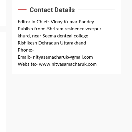
Contact Details
Editor in Chief:-Vinay Kumar Pandey
Publish from:-
Shriram residence veerpur
khurd, near Seema denteal college
Rishikesh Dehradun Uttarakhand
Phone:-
+91 8279844300
Email:-
nityasamacharuk@gmail.com
Website:-
www.nityasamacharuk.com