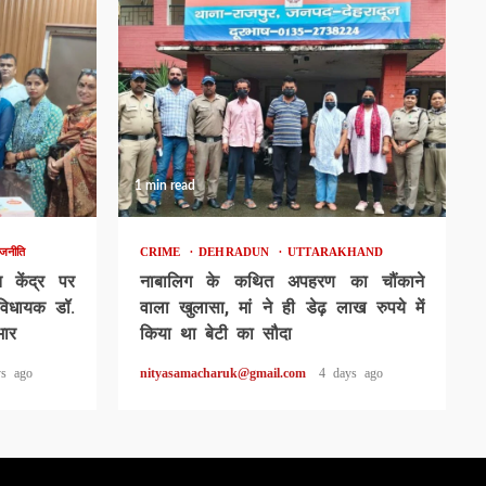
1 min read
ाजनीति
CRIME
DEHRADUN
UTTARAKHAND
ि केंद्र पर
नाबालिग के कथित अपहरण का चौंकाने
े विधायक डॉ.
वाला खुलासा, मां ने ही डेढ़ लाख रुपये में
भार
किया था बेटी का सौदा
ys ago
nityasamacharuk@gmail.com
4 days ago