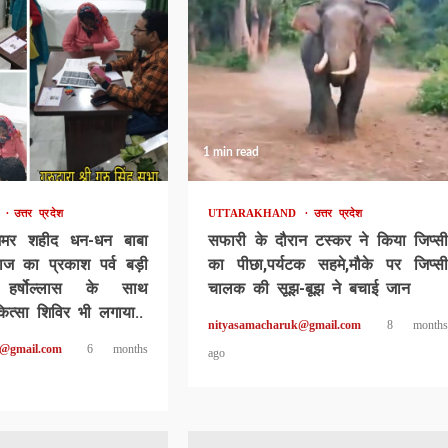
1 min read
D
उत्तर प्रदेश
UTTARAKHAND
उत्तर प्रदेश
अमर शहीद धन-धन बाबा
सफारी के दौरान टस्कर ने किया जिप्सी
ाज का प्रकाश पर्व बड़ी
का पीछा,पर्यटक सहमे,मौके पर जिप्सी
 हर्षोल्लास के साथ
चालक की सूझ-बूझ ने बचाई जान
कित्सा शिविर भी लगाया..
nityasamacharuk@gmail.com
8 months
k@gmail.com
6 months
ago