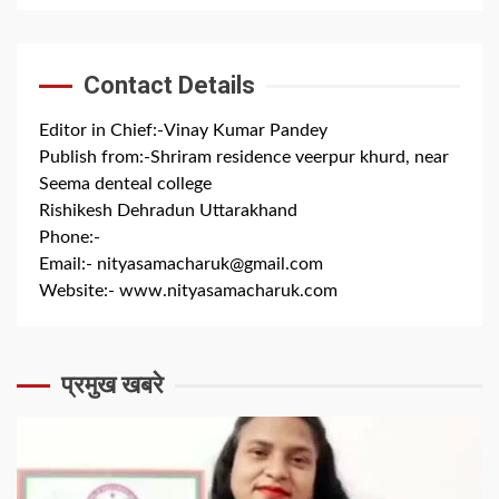
Contact Details
Editor in Chief:-Vinay Kumar Pandey
Publish from:-
Shriram residence veerpur khurd, near
Seema denteal college
Rishikesh Dehradun Uttarakhand
Phone:-
+91 8279844300
Email:-
nityasamacharuk@gmail.com
Website:-
www.nityasamacharuk.com
प्रमुख खबरे