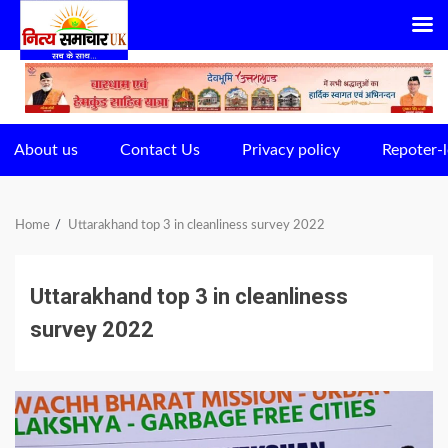
Skip
to
content
About us
Contact Us
Privacy policy
Repoter-l
Home
Uttarakhand top 3 in cleanliness survey 2022
Uttarakhand top 3 in cleanliness
survey 2022