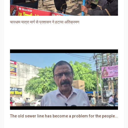
चारधाम यात्रा मार्ग से प्रशासन ने हटाया अतिक्रमण
The old sewer line has become a problem for the people. Sewer water is entering people's houses.