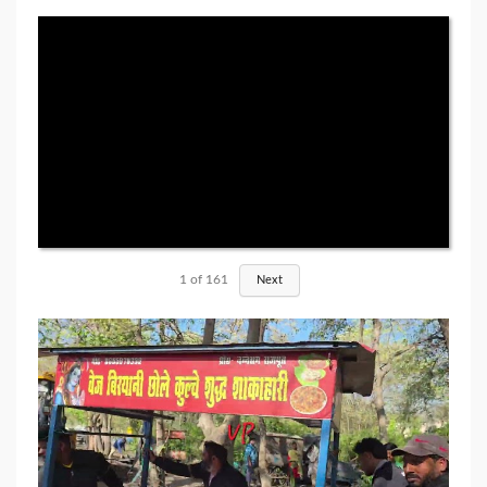
1
of
161
Next